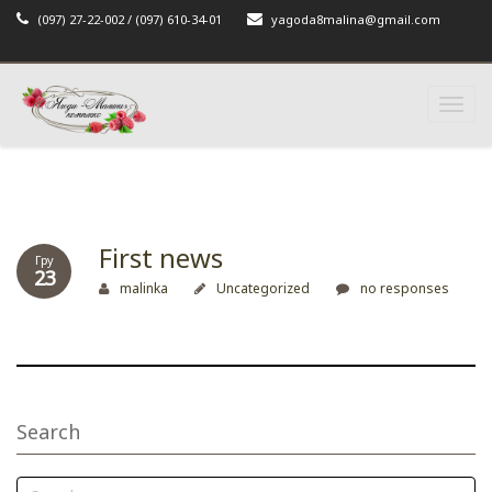
(097) 27-22-002 / (097) 610-34-01
yagoda8malina@gmail.com
Toggl
naviga
First news
Гру
23
malinka
Uncategorized
no responses
Search