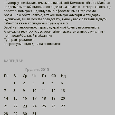
комфорту і не віддаляючись від цивілізації. Комплекс «Ягода-Малина»
надасть вам такий відпочинок. Є декілька номерів категорії «Люкс». Це
просторі номера з індивідуально оформленими інтер'єрами і
розкішною обстановкою, а також номери категорії «Стандарт».
Будиночки, які ви можете орендувати, якщо у вас є бажання відчути
себе справжнім господарем будинку в лісі.
Басейн з панорамною терасою, краї якої йдуть у нескінченність.
А також на території є ресторан, літня тераса, альтанки, сауна, пінг-
понг, волейбольний майданчик.
Тут - рай і роздолля.
Запрошуємо відвідати наш комплекс.
КАЛЕНДАР
Грудень 2015
Пн
Вт
Ср
Чт
Пт
Сб
Нд
1
2
3
4
5
6
7
8
9
10
11
12
13
14
15
16
17
18
19
20
21
22
23
24
25
26
27
28
29
30
31